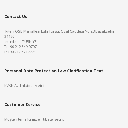
Contact Us
İkitelli OSB Mahallesi Eski Turgut Özal Caddesi No.28 Başakşehir
34490
İstanbul – TÜRKİYE
T: +90 212 549 0707
F: +90 212 671 8889
Personal Data Protection Law Clarification Text
KVKK Aydınlatma Metni
Customer Service
Müşteri temsilcimizle irtibata geçin.