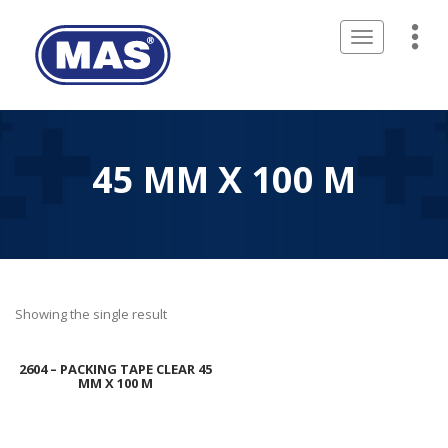
Toggle
navigation
45 MM X 100 M
Showing the single result
2604 – PACKING TAPE CLEAR 45
MM X 100 M