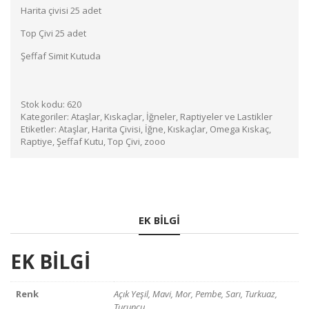
Harita çivisi 25 adet
Top Çivi 25 adet
Şeffaf Simit Kutuda
Stok kodu:
620
Kategoriler:
Ataşlar, Kıskaçlar, İğneler, Raptiyeler ve Lastikler
Etiketler:
Ataşlar
,
Harita Çivisi
,
İğne
,
Kıskaçlar
,
Omega Kıskaç
,
Raptiye
,
Şeffaf Kutu
,
Top Çivi
,
zooo
EK BILGI
EK BILGI
Renk
Açık Yeşil, Mavi, Mor, Pembe, Sarı, Turkuaz,
Turuncu