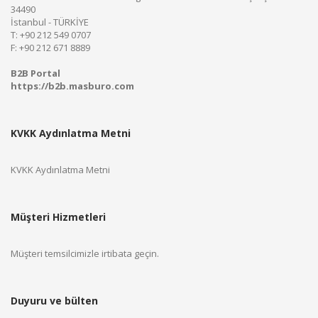
34490
İstanbul - TÜRKİYE
T: +90 212 549 0707
F: +90 212 671 8889
B2B Portal
https://b2b.masburo.com
KVKK Aydınlatma Metni
KVKK Aydınlatma Metni
Müşteri Hizmetleri
Müşteri temsilcimizle irtibata geçin.
Duyuru ve bülten