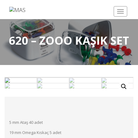
Toggle
navigatio
620 – ZOOO KAŞIK SET
5 mm Ataş 40 adet
19 mm Omega Kıskaç 5 adet