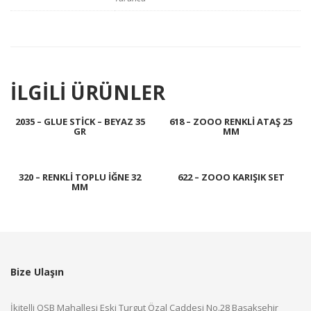
İLGILI ÜRÜNLER
2035 – GLUE STICK – BEYAZ 35
618 – ZOOO RENKLI ATAŞ 25
GR
MM
320 – RENKLI TOPLU İĞNE 32
622 – ZOOO KARIŞIK SET
MM
Bize Ulaşın
İkitelli OSB Mahallesi Eski Turgut Özal Caddesi No.28 Başakşehir