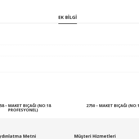
EK BILGI
58 – MAKET BIÇAĞI (NO:18
2750 – MAKET BIÇAĞI (NO:1
PROFESYONEL)
Devamını oku
Devamını oku
ydınlatma Metni
Müşteri Hizmetleri