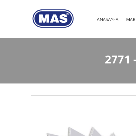
ANASAYFA
MAR
2771 