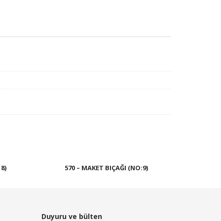
8)
570 – MAKET BIÇAĞI (NO:9)
Devamını oku
Duyuru ve bülten