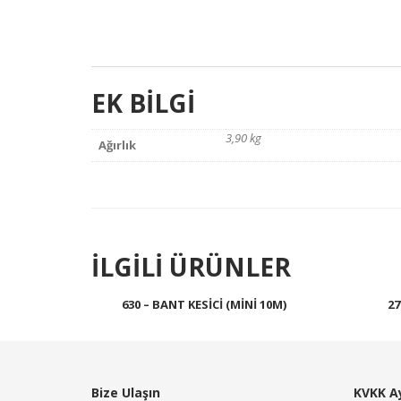
EK BILGI
3,90 kg
Ağırlık
İLGILI ÜRÜNLER
630 – BANT KESICI (MINI 10M)
27
Devamını oku
Bize Ulaşın
KVKK A