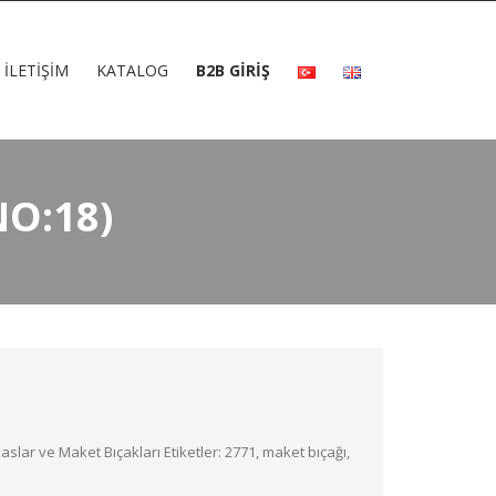
İLETIŞIM
KATALOG
B2B GİRİŞ
NO:18)
kaslar ve Maket Bıçakları
Etiketler:
2771
,
maket bıçağı
,