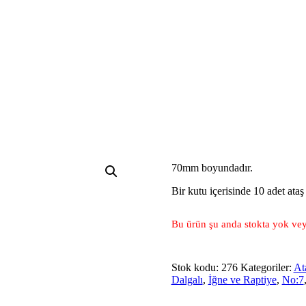
70mm boyundadır.
Bir kutu içerisinde 10 adet ata
Bu ürün şu anda stokta yok vey
Stok kodu:
276
Kategoriler:
Ata
Dalgalı
,
İğne ve Raptiye
,
No:7