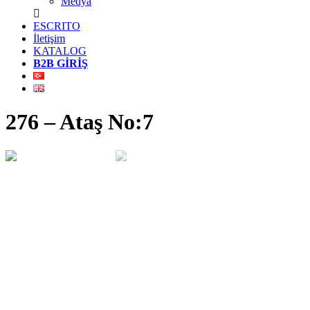
Medya
ESCRITO
İletişim
KATALOG
B2B GİRİŞ
276 – Ataş No:7