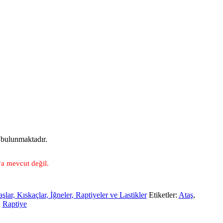
ş bulunmaktadır.
a mevcut değil.
şlar, Kıskaçlar, İğneler, Raptiyeler ve Lastikler
Etiketler:
Ataş
,
,
Raptiye