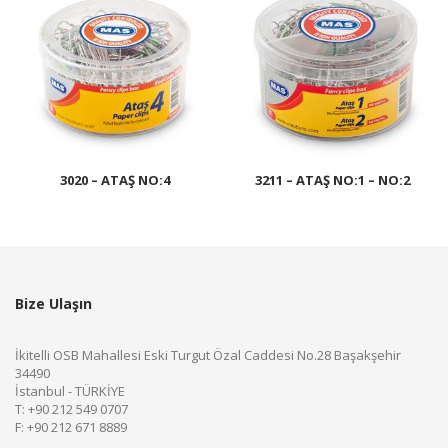
3020 – ATAŞ NO:4
3211 – ATAŞ NO:1 – NO:2
Bize Ulaşın
İkitelli OSB Mahallesi Eski Turgut Özal Caddesi No.28 Başakşehir
34490
İstanbul - TÜRKİYE
T: +90 212 549 0707
F: +90 212 671 8889