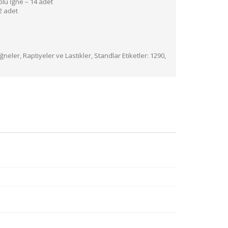
plu İğne – 14 adet
2 adet
İğneler, Raptiyeler ve Lastikler
,
Standlar
Etiketler:
1290
,