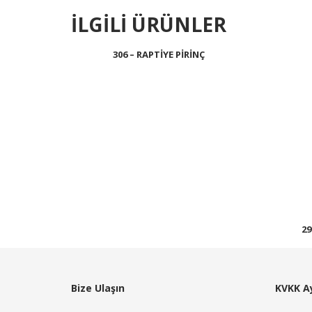
İLGILI ÜRÜNLER
306 – RAPTIYE PIRINÇ
Devamını oku
29
Bize Ulaşın
KVKK A