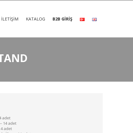
İLETIŞIM
KATALOG
B2B GİRİŞ
STAND
4 adet
 – 14 adet
14 adet