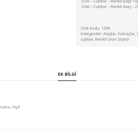
1256 – Cubbie – Renkli Başlı To
1246 – Cubbie – Renkli Ataş – 2
Stok kodu:
1290
Kategoriler:
Ataşlar, Kıskaçlar, 
cubbie
,
Renkli Ürün Stand
EK BILGI
runcu, Yeşil