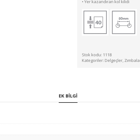
• Yer kazandıran kol kilidi
Stok kodu:
1118
Kategoriler:
Delgeçler, Zımbala
EK BILGI