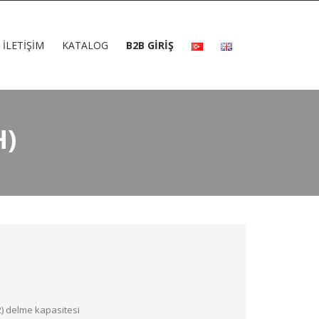
İLETIŞIM
KATALOG
B2B GİRİŞ
H)
) delme kapasitesi