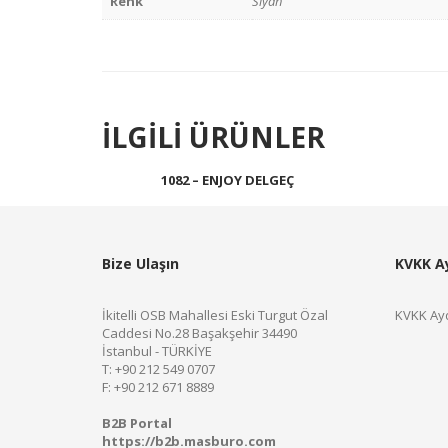
Renk
Siyah
İLGILI ÜRÜNLER
1082 – ENJOY DELGEÇ
Devamını oku
Bize Ulaşın
KVKK A
İkitelli OSB Mahallesi Eski Turgut Özal
KVKK Ayd
Caddesi No.28 Başakşehir 34490
İstanbul - TÜRKİYE
T: +90 212 549 0707
F: +90 212 671 8889
B2B Portal
https://b2b.masburo.com