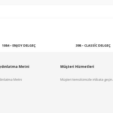
1084 – ENJOY DELGEÇ
398 – CLASSIC DELGEÇ
Devamını oku
Devamını oku
ydınlatma Metni
Müşteri Hizmetleri
ınlatma Metni
Müşteri temsilcimizle irtibata geçin.