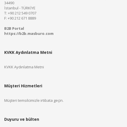
34490
İstanbul - TÜRKİYE
T: +90 212 549 0707
F: +90 212 671 8889
B2B Portal
https://b2b.masburo.com
KVKK Aydınlatma Metni
KVKK Aydınlatma Metni
Müşteri Hizmetleri
Müşteri temsilcimizle irtibata geçin.
Duyuru ve bülten