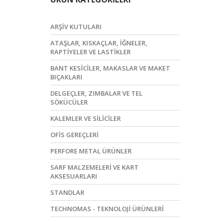
ARŞIV KUTULARI
ATAŞLAR, KISKAÇLAR, İĞNELER,
RAPTIYELER VE LASTIKLER
BANT KESICILER, MAKASLAR VE MAKET
BIÇAKLARI
DELGEÇLER, ZIMBALAR VE TEL
SÖKÜCÜLER
KALEMLER VE SILICILER
OFIS GEREÇLERI
PERFORE METAL ÜRÜNLER
SARF MALZEMELERI VE KART
AKSESUARLARI
STANDLAR
TECHNOMAS - TEKNOLOJI ÜRÜNLERI