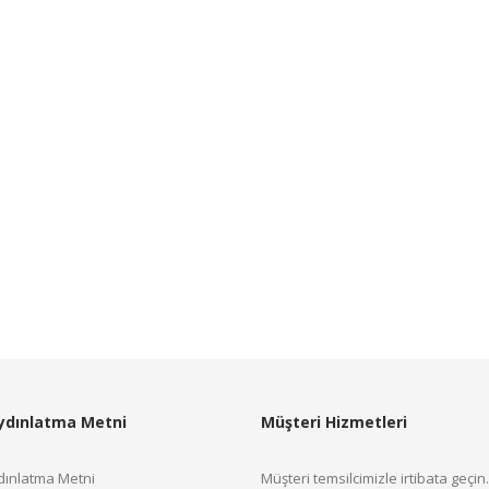
ydınlatma Metni
Müşteri Hizmetleri
ınlatma Metni
Müşteri temsilcimizle irtibata geçin.