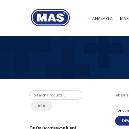
ANASAYFA
MAR
Tek bir s
715 –
DEV
ÜRÜN KATEGORILERI