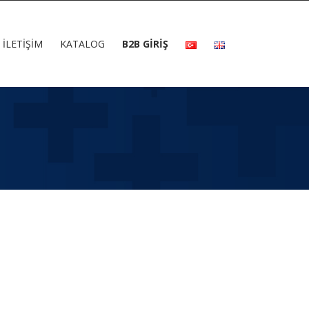
İLETIŞIM
KATALOG
B2B GİRİŞ