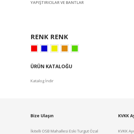
YAPIŞTIRICILAR VE BANTLAR
RENK RENK
ÜRÜN KATALOĞU
Katalog İndir
Bize Ulaşın
KVKK A
İkitelli OSB Mahallesi Eski Turgut Özal
KVKK Ayd