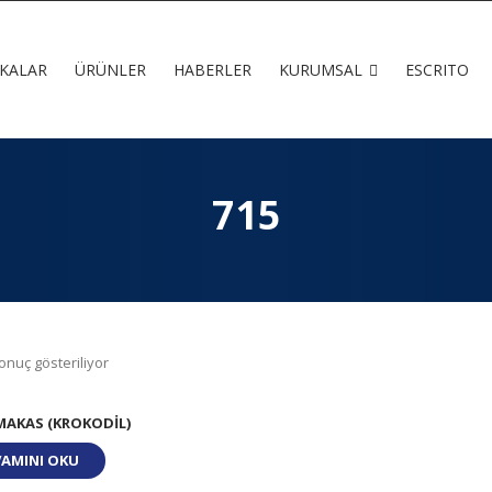
KALAR
ÜRÜNLER
HABERLER
KURUMSAL
ESCRITO
715
onuç gösteriliyor
 MAKAS (KROKODIL)
Devamını oku
AMINI OKU