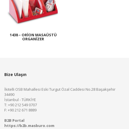
1438 – ORION MASAÜSTÜ
ORGANIZER
Bize Ulaşın
İkitelli OSB Mahallesi Eski Turgut Özal Caddesi No.28 Başakşehir
34490
İstanbul - TÜRKİYE
T: +90 212 549 0707
F: +90 212 671 8889
B2B Portal
https://b2b.masburo.com