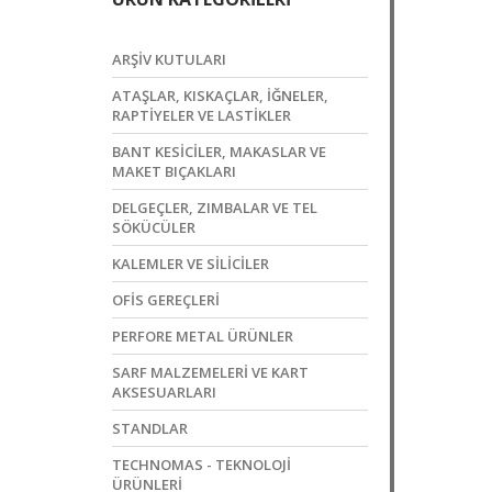
ARŞIV KUTULARI
ATAŞLAR, KISKAÇLAR, İĞNELER,
RAPTIYELER VE LASTIKLER
BANT KESICILER, MAKASLAR VE
MAKET BIÇAKLARI
DELGEÇLER, ZIMBALAR VE TEL
SÖKÜCÜLER
KALEMLER VE SILICILER
OFIS GEREÇLERI
PERFORE METAL ÜRÜNLER
SARF MALZEMELERI VE KART
AKSESUARLARI
STANDLAR
TECHNOMAS - TEKNOLOJI
ÜRÜNLERI