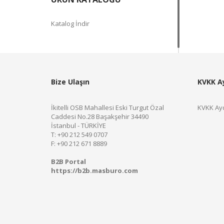
Katalog İndir
Bize Ulaşın
KVKK A
İkitelli OSB Mahallesi Eski Turgut Özal
KVKK Ayd
Caddesi No.28 Başakşehir 34490
İstanbul - TÜRKİYE
T: +90 212 549 0707
F: +90 212 671 8889
B2B Portal
https://b2b.masburo.com