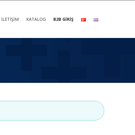
İLETIŞIM
KATALOG
B2B GİRİŞ