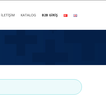
İLETIŞIM
KATALOG
B2B GİRİŞ