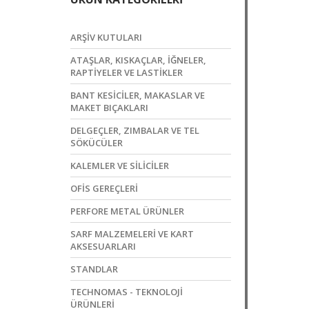
ARŞIV KUTULARI
ATAŞLAR, KISKAÇLAR, İĞNELER,
RAPTIYELER VE LASTIKLER
BANT KESICILER, MAKASLAR VE
MAKET BIÇAKLARI
DELGEÇLER, ZIMBALAR VE TEL
SÖKÜCÜLER
KALEMLER VE SILICILER
OFIS GEREÇLERI
PERFORE METAL ÜRÜNLER
SARF MALZEMELERI VE KART
AKSESUARLARI
STANDLAR
TECHNOMAS - TEKNOLOJI
ÜRÜNLERI