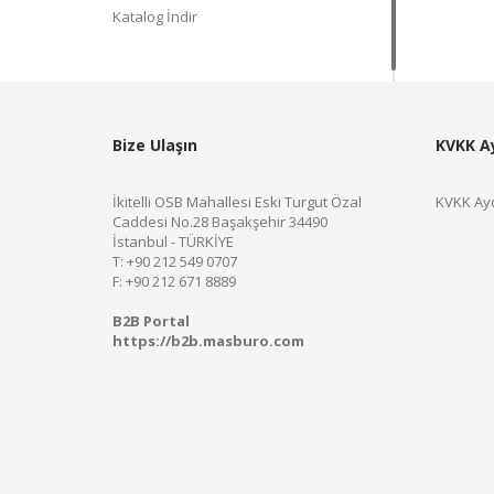
Katalog İndir
Bize Ulaşın
KVKK A
İkitelli OSB Mahallesi Eski Turgut Özal
KVKK Ayd
Caddesi No.28 Başakşehir 34490
İstanbul - TÜRKİYE
T: +90 212 549 0707
F: +90 212 671 8889
B2B Portal
https://b2b.masburo.com